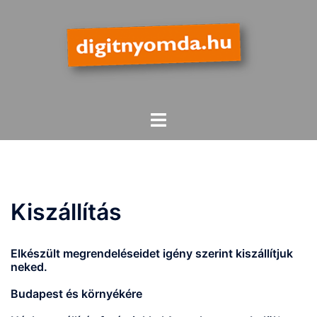
Skip
to
content
Toggle
menu
Kiszállítás
Elkészült megrendeléseidet igény szerint kiszállítjuk
neked.
Budapest és környékére