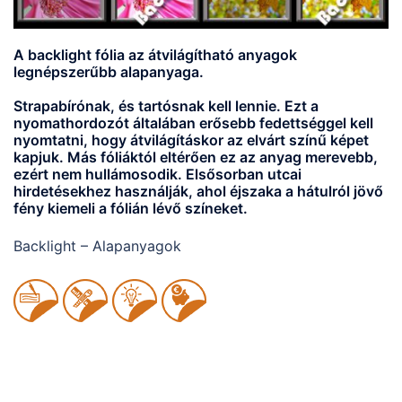
A backlight fólia az átvilágítható anyagok
legnépszerűbb alapanyaga.
Strapabírónak, és tartósnak kell lennie. Ezt a
nyomathordozót általában erősebb fedettséggel kell
nyomtatni, hogy átvilágításkor az elvárt színű képet
kapjuk. Más fóliáktól eltérően ez az anyag
merevebb
,
ezért
nem hullámosodik
. Elsősorban utcai
hirdetésekhez használják, ahol éjszaka a hátulról jövő
fény kiemeli a fólián lévő színeket.
Backlight – Alapanyagok